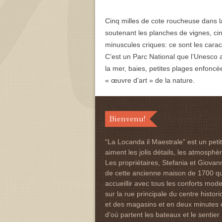
Cinq milles de cote roucheuse dans l
soutenant les planches de vignes, ci
minuscules criques: ce sont les cara
C’est un Parc National que l’Unesco a
la mer, baies, petites plages enfoncè
« œuvre d’art » de la nature.
Bienvenu!
“La Locanda il Maestrale” est un peti
aiment les jolis détails, les atmosph
Les propriétaires, Stefania et Giova
de cette ancienne maison de 1700 qu
accueillir avec tous les conforts mod
sur la rue principale du centre histo
et des magasins et en deux minutes on 
d’où partent les bateaux et le sentie