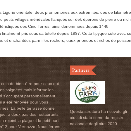
a Ligurie orientale, deux promontoires aux extrèmitès, des de kilomètr
nq petits villages mèrièvales flanquès sur dek èperons de pierre ou 
ctèristiques des Cinq Terres, ainsi denommèes depuis 1448.
 finalmemt pris sous sa tutelle depuis 1997. Cette tipyque cote avec se
es et enchantèes parmi les rochers, eaux prfondes et riches de poissons
Partners
t coin de bien-être pour ceux qui
ères soignées mais informelles.
nni s’occupent personnellement
i a été rénovée pour vous
ernes. La belle terrasse donne
Questa struttura ha ricevuto gli
rique, à deux pas des restaurants
aiuti di stato come da registro
rejoint la plage et le petit port
nazionale dagli aiuti 2020 .
r n° 2 pour Vernazza. Nous ferons