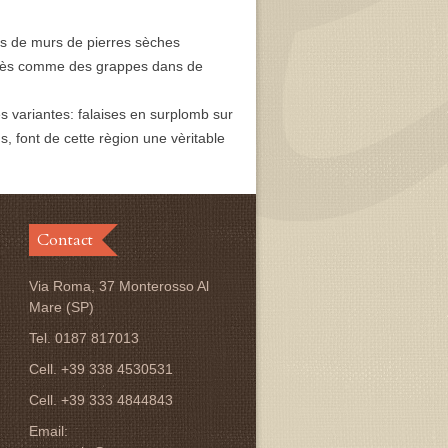
es de murs de pierres sèches
nichès comme des grappes dans de
s variantes: falaises en surplomb sur
, font de cette règion une vèritable
Contact
Via Roma, 37 Monterosso Al
Mare (SP)
Tel. 0187 817013
Cell. +39 338 4530531
Cell. +39 333 4844843
Email: