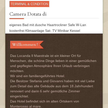
TERMINAL & CONDITION
Camera Dotata di
eigenes Bad mit dusche Haartrockner Safe W-Lan
kostenfrei Klimaanlage Sat- TV Minibar Kessel
Willkommen !
Das Locanda Il Maestrale ist ein kleiner Ort für
Menschen, die schöne Dinge lieben in einer gemütlichen
und gepflegten Atmosphäre Ihren Urlaub verbringen
möchten.
Wir sind ein familiengeführtes Hotel.
Die Besitzer Stefania und Giovanni haben mit viel Liebe
zum Detail das alte Gebäude aus dem 18.Jahrhundert
renoviert und darin 6 sehr gemütliche Zimmer
eingerichtet.
Das Hotel befindet sich im alten Ortskern von
Monterosso al mare.