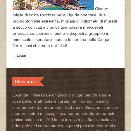
Cinque
miglia di costa rocciosa nella Liguria orientale, due
promontori alle estremità, migliaia di chilometri di muretti
a secco coltivati a vite, cinque paesini medioevali
arroccati su speroni di pietra o disposti a grappolo in
minuscole insenature: queste le cordina delle Cinque
Terre, cosi chiamate dal 1448
Leggi
Benvenuti!
Locanda il Maestrale un piccolo rifugio per chi ama le
cose belle, le atmosfere curate ma informali. Gestito
direttamente dai proprietari, Stefania e Giovanni, che con
moderni criteri di accoglienza hanno ristrutturato questo
antico palazzo de 700 la cui terrazza si affaccia sulla via
principale del centro storico, a pochi passi da ristoranti e